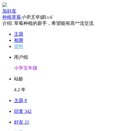
加好友
种植草莓
小学五年级
Lv.6
介绍: 草莓种植的新手，希望能有高**流交流
主题
相册
资料
用户组
小学五年级
站龄
4.2 年
主题 8
回复 342
好友 21