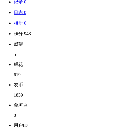
记录 0
日志 0
相册 0
积分 948
威望
5
鲜花
619
农币
1839
金坷垃
0
用户ID