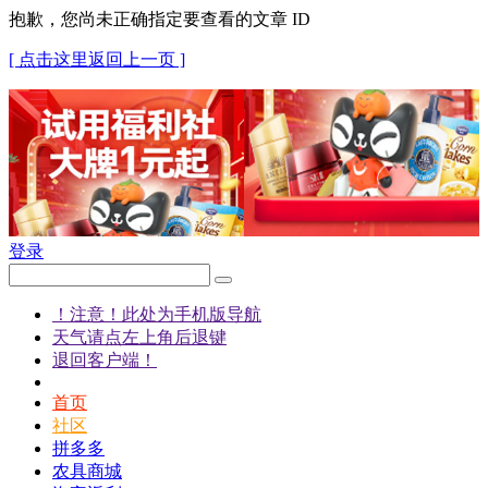
抱歉，您尚未正确指定要查看的文章 ID
[ 点击这里返回上一页 ]
登录
！注意！此处为手机版导航
天气请点左上角后退键
退回客户端！
首页
社区
拼多多
农具商城