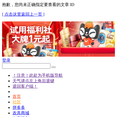
抱歉，您尚未正确指定要查看的文章 ID
[ 点击这里返回上一页 ]
登录
！注意！此处为手机版导航
天气请点左上角后退键
退回客户端！
首页
社区
拼多多
农具商城