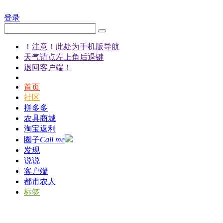
登录
！注意！此处为手机版导航
天气请点左上角后退键
退回客户端！
首页
社区
拼多多
农具商城
淘宝返利
圈子
Call me
发现
说说
客户端
都市农人
标签