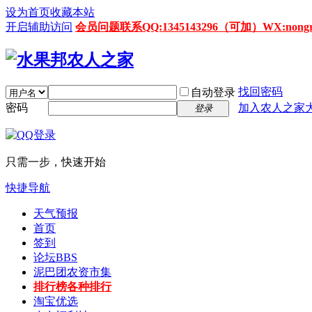
设为首页
收藏本站
开启辅助访问
会员问题联系QQ:1345143296（可加）WX:nongrenz
找回密码
自动登录
密码
加入农人之家
登录
只需一步，快速开始
快捷导航
天气预报
首页
签到
论坛
BBS
泥巴团农资市集
排行榜
各种排行
淘宝优选