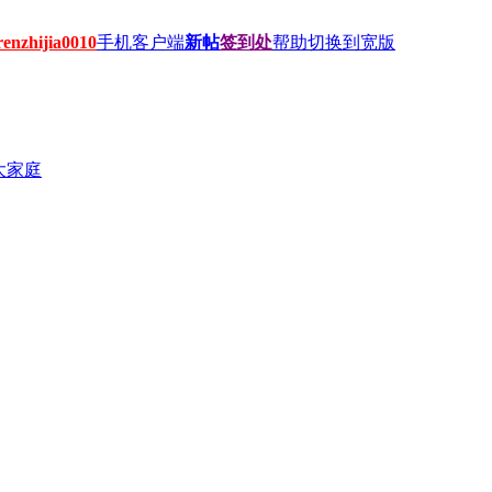
hijia0010
手机客户端
新帖
签到处
帮助
切换到宽版
大家庭