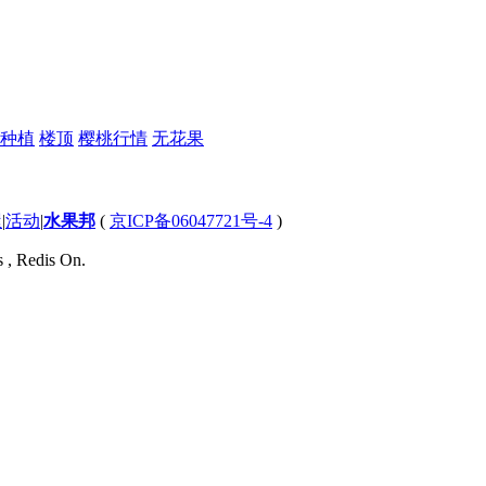
种植
楼顶
樱桃行情
无花果
屋
|
活动
|
水果邦
(
京ICP备06047721号-4
)
s , Redis On.