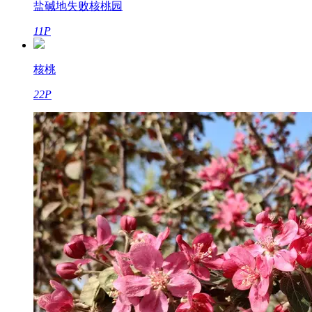
盐碱地失败核桃园
11P
核桃
22P