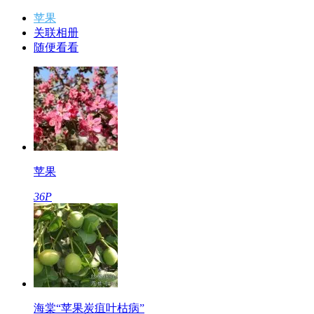
苹果
关联相册
随便看看
苹果
36P
海棠“苹果炭疽叶枯病”