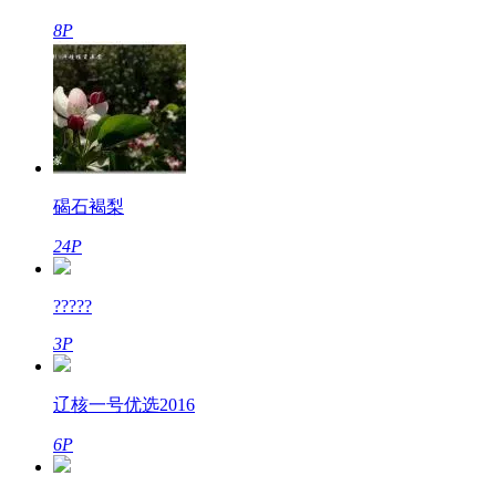
8P
碣石褐梨
24P
?????
3P
辽核一号优选2016
6P