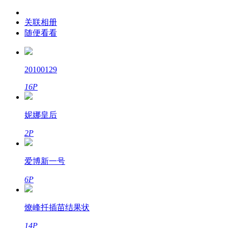
关联相册
随便看看
20100129
16P
妮娜皇后
2P
爱博新一号
6P
燎峰扦插苗结果状
14P