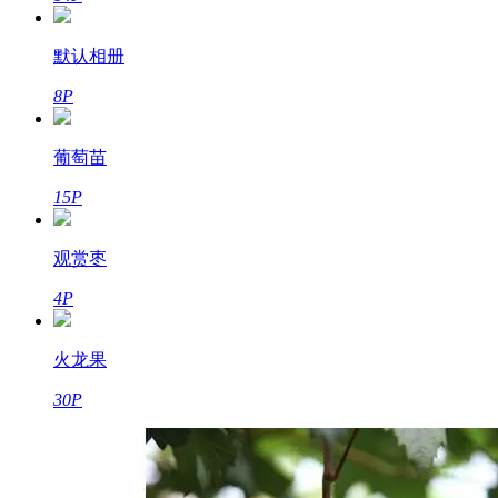
默认相册
8P
葡萄苗
15P
观赏枣
4P
火龙果
30P