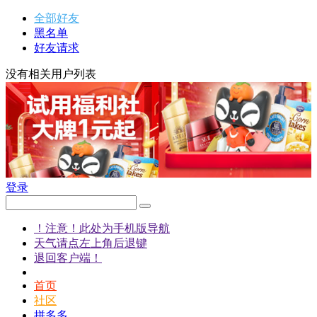
全部好友
黑名单
好友请求
没有相关用户列表
登录
！注意！此处为手机版导航
天气请点左上角后退键
退回客户端！
首页
社区
拼多多