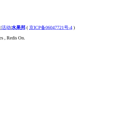
屋
|
活动
|
水果邦
(
京ICP备06047721号-4
)
es , Redis On.