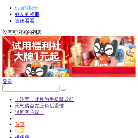
Szat的相册
好友的相册
随便看看
没有可浏览的列表
登录
！注意！此处为手机版导航
天气请点左上角后退键
退回客户端！
首页
社区
拼多多