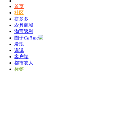
首页
社区
拼多多
农具商城
淘宝返利
圈子
Call me
发现
说说
客户端
都市农人
标签