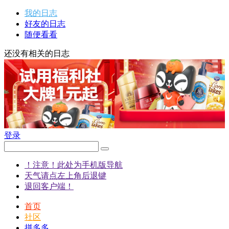
我的日志
好友的日志
随便看看
还没有相关的日志
登录
！注意！此处为手机版导航
天气请点左上角后退键
退回客户端！
首页
社区
拼多多