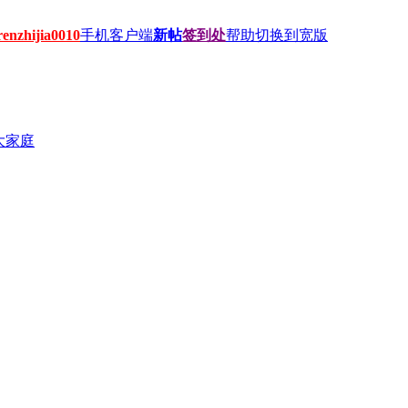
hijia0010
手机客户端
新帖
签到处
帮助
切换到宽版
大家庭