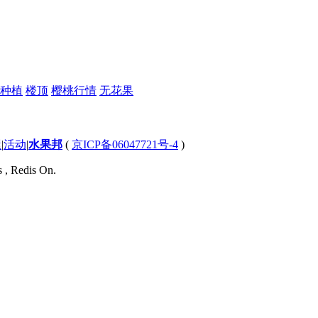
种植
楼顶
樱桃行情
无花果
屋
|
活动
|
水果邦
(
京ICP备06047721号-4
)
s , Redis On.