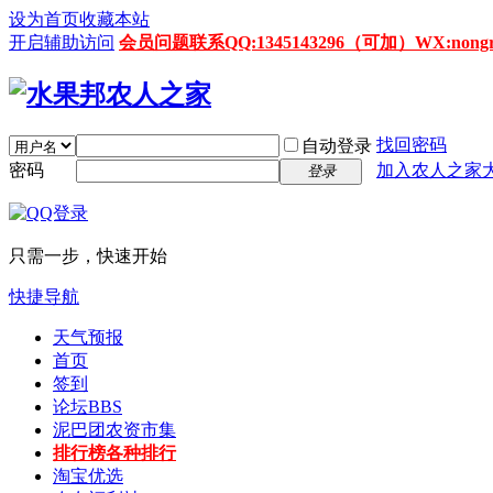
设为首页
收藏本站
开启辅助访问
会员问题联系QQ:1345143296（可加）WX:nongrenz
找回密码
自动登录
密码
加入农人之家
登录
只需一步，快速开始
快捷导航
天气预报
首页
签到
论坛
BBS
泥巴团农资市集
排行榜
各种排行
淘宝优选