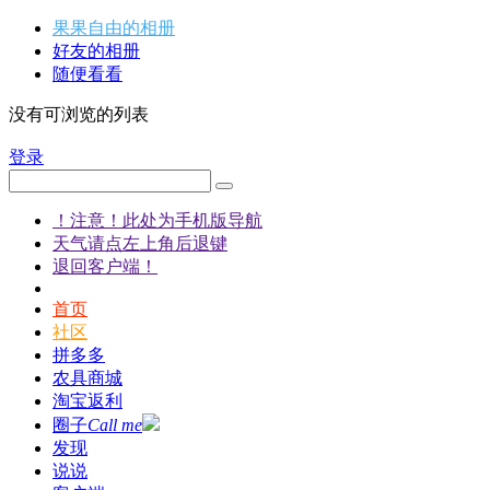
果果自由的相册
好友的相册
随便看看
没有可浏览的列表
登录
！注意！此处为手机版导航
天气请点左上角后退键
退回客户端！
首页
社区
拼多多
农具商城
淘宝返利
圈子
Call me
发现
说说