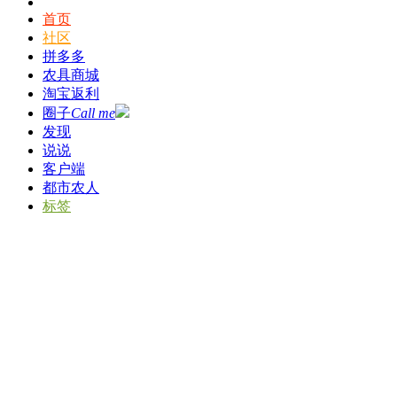
首页
社区
拼多多
农具商城
淘宝返利
圈子
Call me
发现
说说
客户端
都市农人
标签