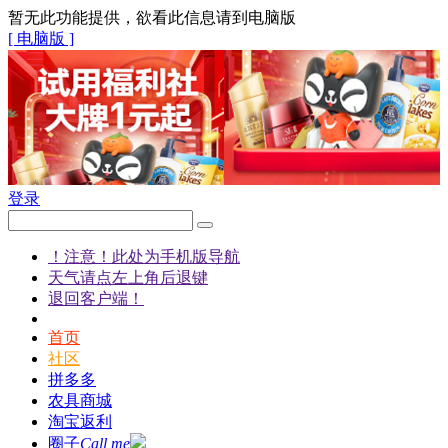
暂无此功能提供，欲看此信息请到电脑版
[ 电脑版 ]
登录
！注意！此处为手机版导航
天气请点左上角后退键
退回客户端！
首页
社区
拼多多
农具商城
淘宝返利
圈子
Call me