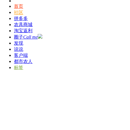
首页
社区
拼多多
农具商城
淘宝返利
圈子
Call me
发现
说说
客户端
都市农人
标签