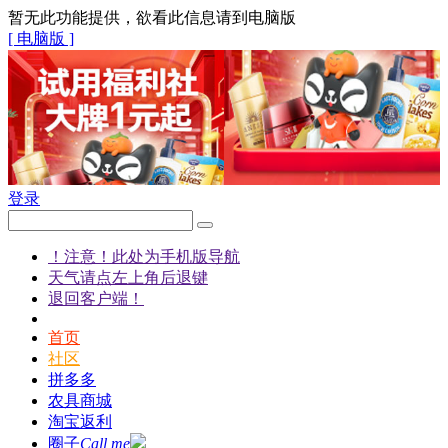
暂无此功能提供，欲看此信息请到电脑版
[ 电脑版 ]
登录
！注意！此处为手机版导航
天气请点左上角后退键
退回客户端！
首页
社区
拼多多
农具商城
淘宝返利
圈子
Call me