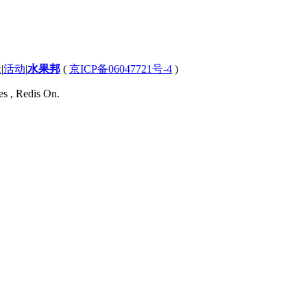
屋
|
活动
|
水果邦
(
京ICP备06047721号-4
)
es , Redis On.