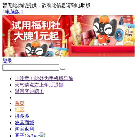
暂无此功能提供，欲看此信息请到电脑版
[ 电脑版 ]
登录
！注意！此处为手机版导航
天气请点左上角后退键
退回客户端！
首页
社区
拼多多
农具商城
淘宝返利
圈子
Call me