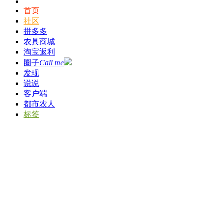
首页
社区
拼多多
农具商城
淘宝返利
圈子
Call me
发现
说说
客户端
都市农人
标签