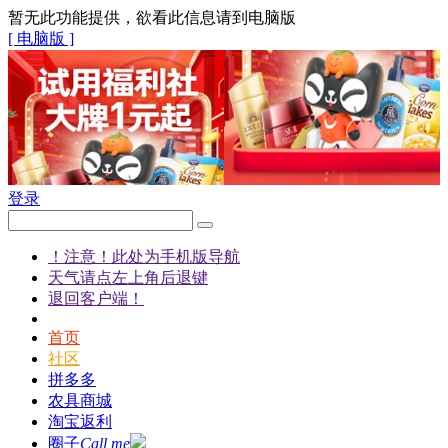
暂无此功能提供，欲看此信息请到电脑版
[ 电脑版 ]
登录
！注意！此处为手机版导航
天气请点左上角后退键
退回客户端！
首页
社区
拼多多
农具商城
淘宝返利
圈子
Call me