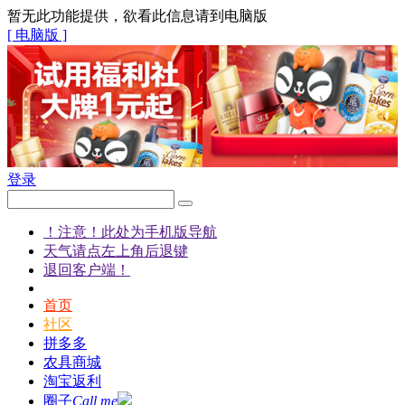
暂无此功能提供，欲看此信息请到电脑版
[ 电脑版 ]
登录
！注意！此处为手机版导航
天气请点左上角后退键
退回客户端！
首页
社区
拼多多
农具商城
淘宝返利
圈子
Call me