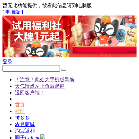
暂无此功能提供，欲看此信息请到电脑版
[ 电脑版 ]
登录
！注意！此处为手机版导航
天气请点左上角后退键
退回客户端！
首页
社区
拼多多
农具商城
淘宝返利
圈子
Call me