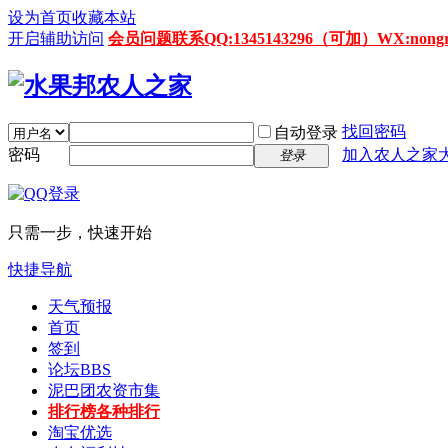
设为首页
收藏本站
开启辅助访问
会员问题联系QQ:1345143296（可加）WX:nongrenz
找回密码
自动登录
密码
加入农人之家
登录
只需一步，快速开始
快捷导航
天气预报
首页
签到
论坛
BBS
泥巴团农资市集
排行榜
各种排行
淘宝优选