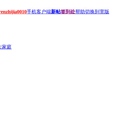
hijia0010
手机客户端
新帖
签到处
帮助
切换到宽版
大家庭