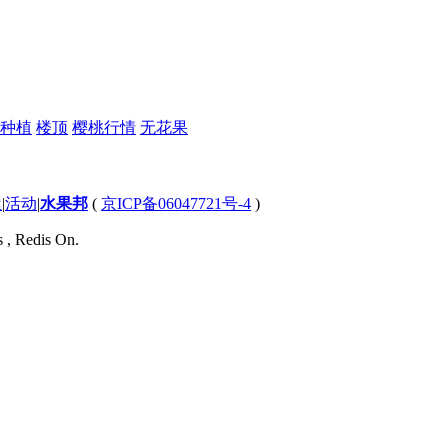
种植
楼顶
樱桃行情
无花果
屋
|
活动
|
水果邦
(
京ICP备06047721号-4
)
s , Redis On.