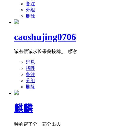
备注
分组
删除
caoshujing0706
诚有偿诚求长果桑接穗_---感谢
消息
招呼
备注
分组
删除
麒麟
种的密了分一部分出去