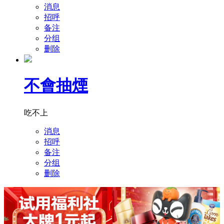
消息
招呼
备注
分组
删除
不會抽煙
吃不上
消息
招呼
备注
分组
删除