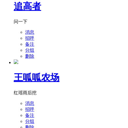
追高者
问一下
消息
招呼
备注
分组
删除
王呱呱农场
红瑶雨后挖
消息
招呼
备注
分组
删除