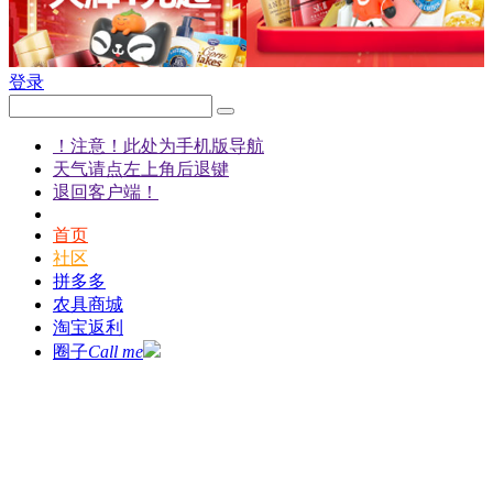
登录
！注意！此处为手机版导航
天气请点左上角后退键
退回客户端！
首页
社区
拼多多
农具商城
淘宝返利
圈子
Call me
发现
说说
客户端
都市农人
标签