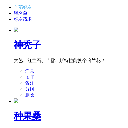
全部好友
黑名单
好友请求
神秃子
大芭、红宝石、芊雪、斯特拉能换个啥兰花？
消息
招呼
备注
分组
删除
种果桑