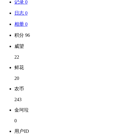
记录 0
日志 0
相册 0
积分 96
威望
22
鲜花
20
农币
243
金坷垃
0
用户ID