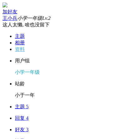
加好友
王小兵
小学一年级
Lv.2
这人太懒, 啥也没留下
主题
相册
资料
用户组
小学一年级
站龄
小于一年
主题 5
回复 4
好友 3