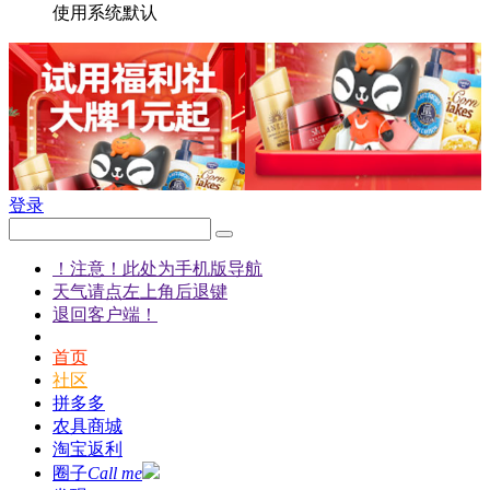
使用系统默认
登录
！注意！此处为手机版导航
天气请点左上角后退键
退回客户端！
首页
社区
拼多多
农具商城
淘宝返利
圈子
Call me