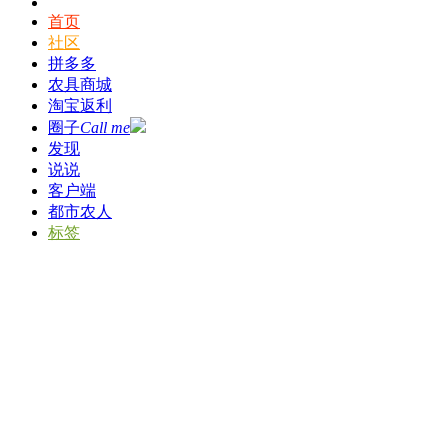
首页
社区
拼多多
农具商城
淘宝返利
圈子
Call me
发现
说说
客户端
都市农人
标签