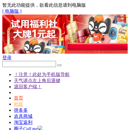
暂无此功能提供，欲看此信息请到电脑版
[ 电脑版 ]
登录
！注意！此处为手机版导航
天气请点左上角后退键
退回客户端！
首页
社区
拼多多
农具商城
淘宝返利
圈子
Call me