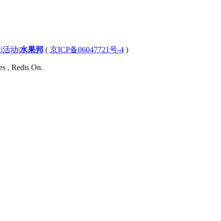
屋
|
活动
|
水果邦
(
京ICP备06047721号-4
)
es , Redis On.