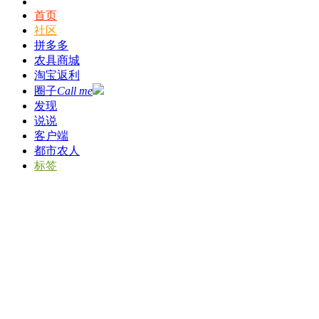
首页
社区
拼多多
农具商城
淘宝返利
圈子
Call me
发现
说说
客户端
都市农人
标签