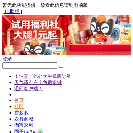
暂无此功能提供，欲看此信息请到电脑版
[ 电脑版 ]
登录
！注意！此处为手机版导航
天气请点左上角后退键
退回客户端！
首页
社区
拼多多
农具商城
淘宝返利
圈子
Call me