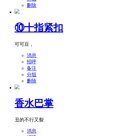
删除
⑩十指紧扣
可可豆，
消息
招呼
备注
分组
删除
香水巴掌
丑的不行又裂
消息