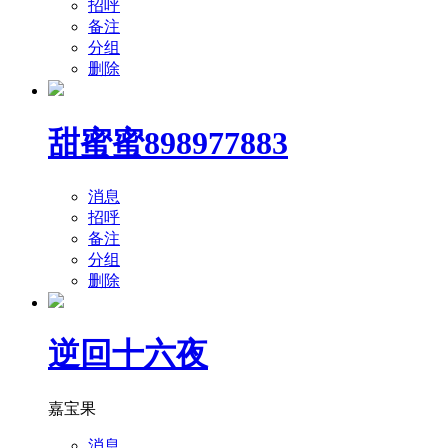
招呼
备注
分组
删除
甜蜜蜜898977883
消息
招呼
备注
分组
删除
逆回十六夜
嘉宝果
消息