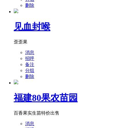
删除
见血封喉
歪歪果
消息
招呼
备注
分组
删除
福建80果农苗园
百香果实生苗特价出售
消息