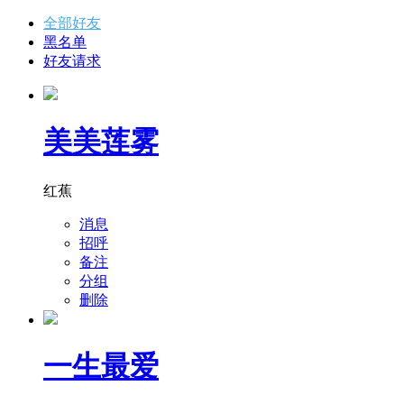
全部好友
黑名单
好友请求
美美莲雾
红蕉
消息
招呼
备注
分组
删除
一生最爱