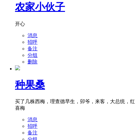
农家小伙子
开心
消息
招呼
备注
分组
删除
种果桑
买了几株西梅，理查德早生，卯爷，来客，大总统，红
喜梅
消息
招呼
备注
分组