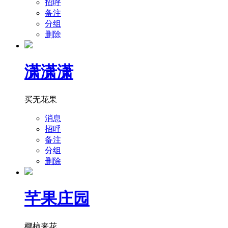
招呼
备注
分组
删除
潇潇潇
买无花果
消息
招呼
备注
分组
删除
芊果庄园
椰柿来花