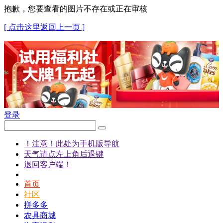
抱歉，您要查看的图片不存在或正在审核
[ 点击这里返回上一页 ]
登录
！注意！此处为手机版导航
天气请点左上角后退键
退回客户端！
首页
社区
拼多多
农具商城