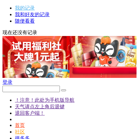
我的记录
我和好友的记录
随便看看
现在还没有记录
登录
！注意！此处为手机版导航
天气请点左上角后退键
退回客户端！
首页
社区
拼多多