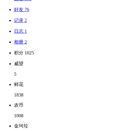
好友 76
记录 2
日志 1
相册 2
积分 1025
威望
5
鲜花
1838
农币
1008
金坷垃