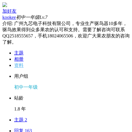
加好友
kookee
初中一年级
Lv.7
介绍: 广州九芯电子科技有限公司，专业生产驱鸟器10多年，
驱鸟效果得到众多果农的认可和支持。需要了解咨询可联系
QQ2518555657，手机18024065506，欢迎广大果农朋友的咨询
了解。
主题
相册
资料
用户组
初中一年级
站龄
1.8 年
主题 2
回复 163