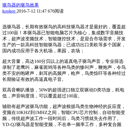
驱鸟器的驱鸟效果
kookee
2016-7-12 11:47
676阅读
选驱鸟器，长期有效驱鸟的高科技驱鸟器才是最好的，覆盖超
过100
亩！本驱鸟器已智能电脑芯片为核心，集成数字音频技
术，超声波变频技术，智能微控技术，是迎合市场需求，开发
生产的一款高科技智能驱鸟器；已成功出口美欧等多个国家，
国内成功应用于各大机场，果园，农场；
超大音量，高达160
分贝以上的逼真电子驱鸟声音，专业筛选
录制了老鹰叫，麻雀斑鸠等各种鸟类的惨叫声，鞭炮声，令鸟
类不安的咆哮声，刺耳的高频声，枪声，鸟类惊吓等各种经过
长期验证有效的高逼真电子音。
双高音喇叭播放，50W
的超强进口独立双驱动D
类功放，耗电
低，声音响度强，可以覆盖超过100
亩。
辅助有超声波驱鸟功能，超声波根据鸟类生物神经的反应度，
变频在10KHZ
到1MHZ
之间，智能CPU
芯片控制，自动智能变
频，传统超声波工作一段时间后，鸟类习惯就失去作用了。
YD-Q2
驱鸟器是智能变频，不在单一频率工作，多种复合频