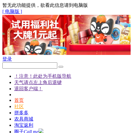
暂无此功能提供，欲看此信息请到电脑版
[ 电脑版 ]
登录
！注意！此处为手机版导航
天气请点左上角后退键
退回客户端！
首页
社区
拼多多
农具商城
淘宝返利
圈子
Call me