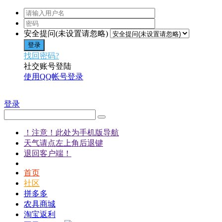
安全提问(未设置请忽略)
登录
找回密码?
社交账号登陆
使用QQ帐号登录
登录
！注意！此处为手机版导航
天气请点左上角后退键
退回客户端！
首页
社区
拼多多
农具商城
淘宝返利