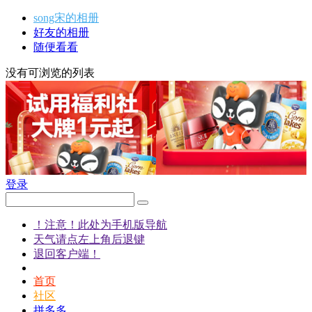
song宋的相册
好友的相册
随便看看
没有可浏览的列表
登录
！注意！此处为手机版导航
天气请点左上角后退键
退回客户端！
首页
社区
拼多多