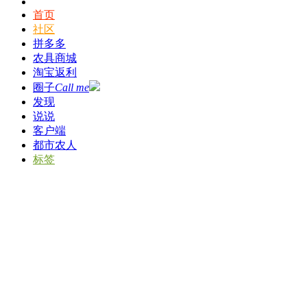
首页
社区
拼多多
农具商城
淘宝返利
圈子
Call me
发现
说说
客户端
都市农人
标签