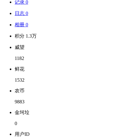
记录 0
日志 0
相册 0
积分 1.3万
威望
1182
鲜花
1532
农币
9883
金坷垃
0
用户ID