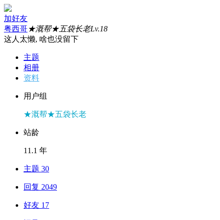
加好友
粤西哥
★溉帮★五袋长老
Lv.18
这人太懒, 啥也没留下
主题
相册
资料
用户组
★溉帮★五袋长老
站龄
11.1 年
主题 30
回复 2049
好友 17