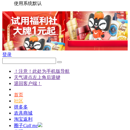
使用系统默认
登录
！注意！此处为手机版导航
天气请点左上角后退键
退回客户端！
首页
社区
拼多多
农具商城
淘宝返利
圈子
Call me