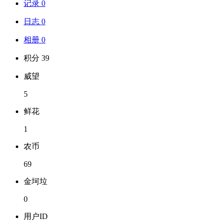
记录 0
日志 0
相册 0
积分 39
威望
5
鲜花
1
农币
69
金坷垃
0
用户ID