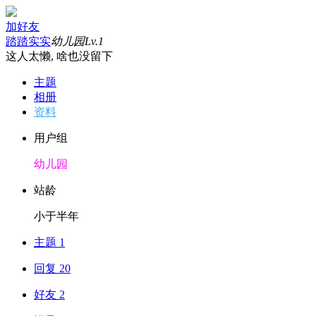
加好友
踏踏实实
幼儿园
Lv.1
这人太懒, 啥也没留下
主题
相册
资料
用户组
幼儿园
站龄
小于半年
主题 1
回复 20
好友 2