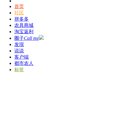
首页
社区
拼多多
农具商城
淘宝返利
圈子
Call me
发现
说说
客户端
都市农人
标签