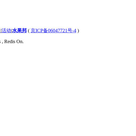
屋
|
活动
|
水果邦
(
京ICP备06047721号-4
)
s , Redis On.