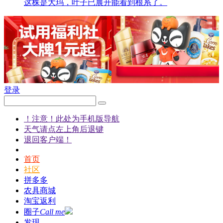
这株是大玛，叶子已展开能看到根系了。
登录
！注意！此处为手机版导航
天气请点左上角后退键
退回客户端！
首页
社区
拼多多
农具商城
淘宝返利
圈子
Call me
发现