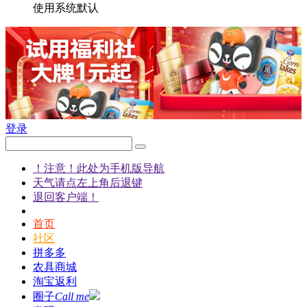
使用系统默认
登录
！注意！此处为手机版导航
天气请点左上角后退键
退回客户端！
首页
社区
拼多多
农具商城
淘宝返利
圈子
Call me