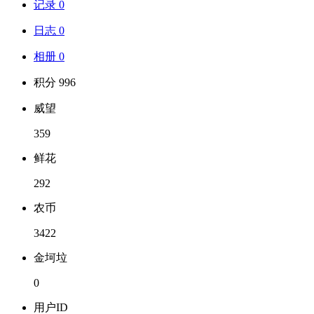
记录 0
日志 0
相册 0
积分 996
威望
359
鲜花
292
农币
3422
金坷垃
0
用户ID