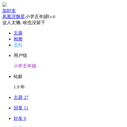
加好友
凤凰涅磐星
小学五年级
Lv.6
这人太懒, 啥也没留下
主题
相册
资料
用户组
小学五年级
站龄
1.9 年
主题 27
回复 11
好友 0