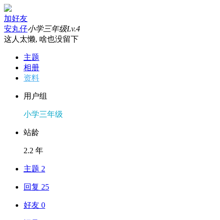
加好友
安丸仔
小学三年级
Lv.4
这人太懒, 啥也没留下
主题
相册
资料
用户组
小学三年级
站龄
2.2 年
主题 2
回复 25
好友 0