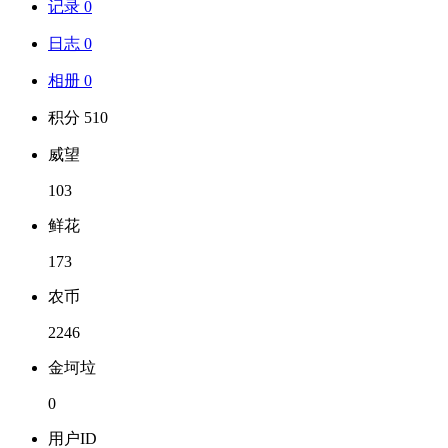
记录 0
日志 0
相册 0
积分 510
威望
103
鲜花
173
农币
2246
金坷垃
0
用户ID