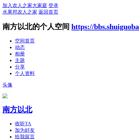
加入农人之家大家庭
登录
水果邦农人之家
返回首页
南方以北的个人空间
https://bbs.shuiguo
空间首页
动态
相册
主题
分享
个人资料
头像
南方以北
收听TA
加为好友
给我留言