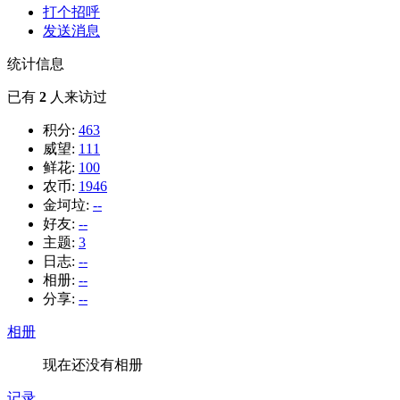
打个招呼
发送消息
统计信息
已有
2
人来访过
积分:
463
威望:
111
鲜花:
100
农币:
1946
金坷垃:
--
好友:
--
主题:
3
日志:
--
相册:
--
分享:
--
相册
现在还没有相册
记录